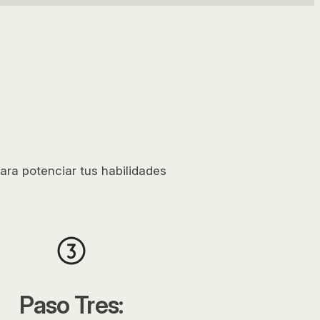
Gestión Contable General, de Costes y
Gestión Fiscal – V1 (ADGD114PO)
Gestión Administrativa Y Financiera Del
Comercio Internacional (COMT0210)
Análisis de Cuentas Anuales en la Empresa
(ADGD006PO)
ara potenciar tus habilidades
Inglés Conversacional Intermedio (CTRL0023)
Cadel Formación: experiencia y calidad en
educación profesional
Impacto de la formación bonificada en la
productividad empresarial
Paso Tres: