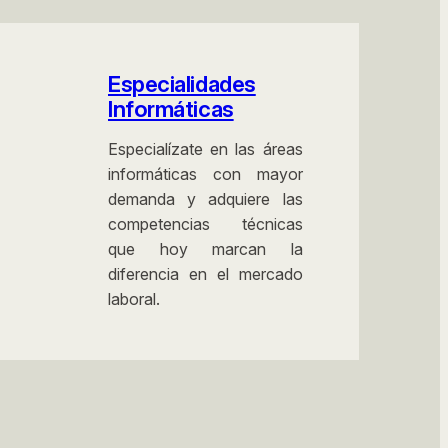
Fundamentos de Web 2.0 y Redes Sociales
(ADGG081PO)
Especialidades
Informáticas
Normativa Jurídica en Materia Laboral
Especialízate en las áreas
(ADGD193PO)
informáticas con mayor
demanda y adquiere las
Selección De Personal En Las Redes
competencias técnicas
(ADGD244PO)
que hoy marcan la
diferencia en el mercado
Elaboración, Análisis E Implementación De Los
laboral.
Planes De Igualdad. Nivel Superior (CTRI0005)
Contabilidad Financiera (ADGD039PO)
Contabilidad de Costes (ADGD038PO)