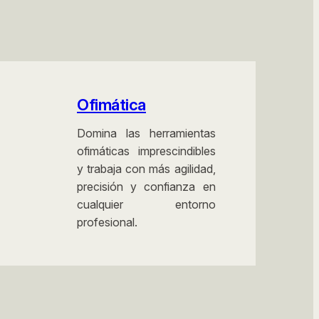
Inglés Conversacional Avanzado (CTRL0022)
Excel Avanzado (ADGG020PO)
Fundamentos de Excel (ADGG021PO)
Ofimática
Word Nivel Avanzado (ADGG084PO)
Domina las herramientas
ofimáticas imprescindibles
Ofimática en la Nube – Google Drive
y trabaja con más agilidad,
precisión y confianza en
(ADGG055PO)
cualquier entorno
profesional.
Ofimática (ADGG053PO)
Office: Word, Excel, Access y PowerPoint
(ADGG052PO)
Ciberseguridad (IFCT0023)