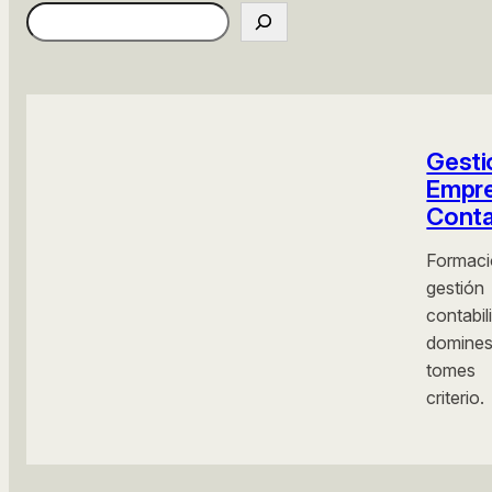
Gesti
Empre
Conta
Formac
gestió
contab
domine
tomes 
criterio.