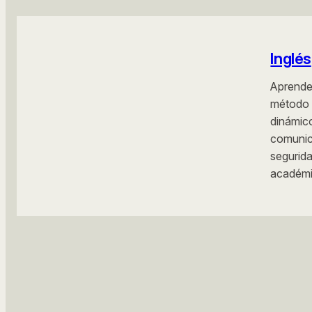
Inglés
Aprend
métod
dinámic
comu
seguri
académi