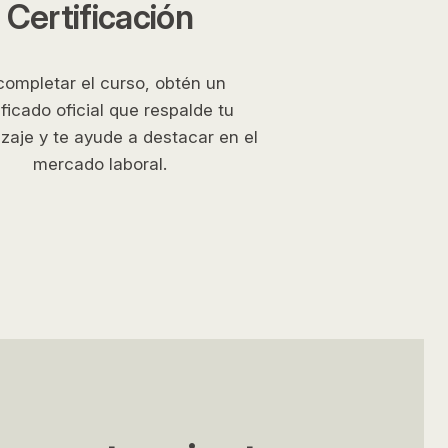
Certificación
Metodologías innovadoras para un
aprendizaje efectivo
completar el curso, obtén un
Programas especializados en seguros: una
ificado oficial que respalde tu
inversión en futuro
zaje y te ayude a destacar en el
mercado laboral.
Beneficios de la formación subvencionada
para empresas
Cómo elegir el curso adecuado para tu
desarrollo profesional
La importancia de la formación continua en el
ámbito laboral