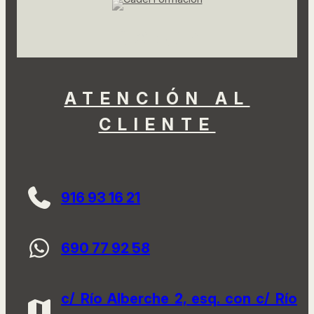
Facebook
Instagram
LinkedIn
TikTok
YouTube
ATENCIÓN AL
CLIENTE
916 93 16 21
690 77 92 58
c/ Río Alberche 2, esq. con c/ Río