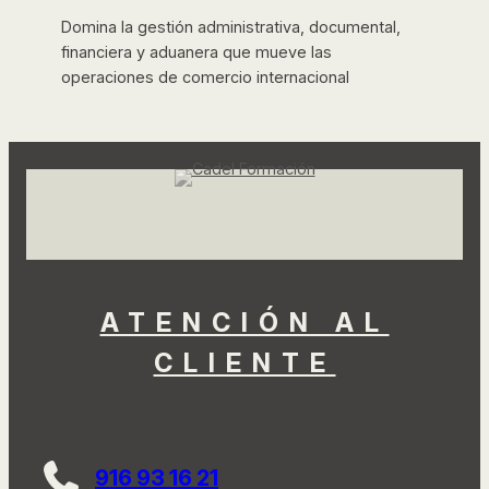
Domina la gestión administrativa, documental,
financiera y aduanera que mueve las
operaciones de comercio internacional
Facebook
Instagram
LinkedIn
TikTok
YouTube
ATENCIÓN AL
CLIENTE
916 93 16 21