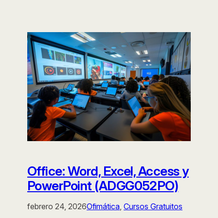
Office: Word, Excel, Access y
PowerPoint (ADGG052PO)
febrero 24, 2026
Ofimática
, 
Cursos Gratuitos