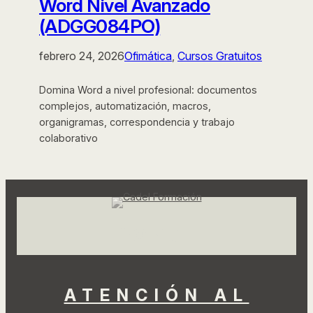
Word Nivel Avanzado
(ADGG084PO)
febrero 24, 2026
Ofimática
, 
Cursos Gratuitos
Domina Word a nivel profesional: documentos
complejos, automatización, macros,
organigramas, correspondencia y trabajo
colaborativo
Facebook
Instagram
LinkedIn
TikTok
YouTube
ATENCIÓN AL