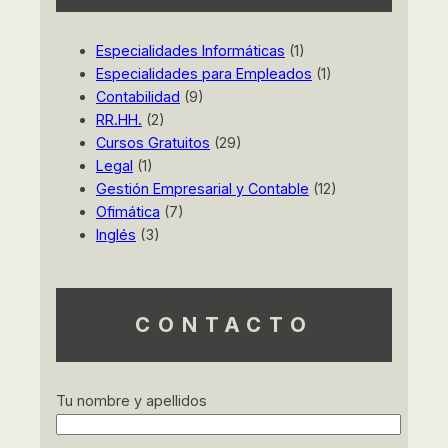
Inglés Empresarial (CTRL0003)
Especialidades Informáticas
(1)
Especialidades para Empleados
(1)
Inglés Conversacional Avanzado
Contabilidad
(9)
RR.HH.
(2)
(CTRL0022)
Cursos Gratuitos
(29)
Legal
(1)
Excel Avanzado (ADGG020PO)
Gestión Empresarial y Contable
(12)
Ofimática
(7)
Fundamentos de Excel
Inglés
(3)
(ADGG021PO)
Word Nivel Avanzado
CONTACTO
(ADGG084PO)
Ofimática en la Nube – Google
Tu nombre y apellidos
Drive (ADGG055PO)