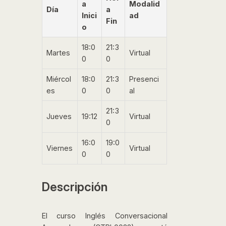
a
Modalid
Día
a
Inici
ad
Fin
o
18:0
21:3
Martes
Virtual
0
0
Miércol
18:0
21:3
Presenci
es
0
0
al
21:3
Jueves
19:12
Virtual
0
16:0
19:0
Viernes
Virtual
0
0
Descripción
El curso Inglés Conversacional