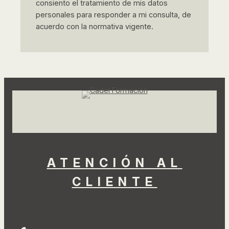
consiento el tratamiento de mis datos
Implementación De Los Planes
personales para responder a mi consulta, de
De Igualdad. Nivel Superior
acuerdo con la normativa vigente.
(CTRI0005)
Contabilidad Financiera
(ADGD039PO)
Contabilidad de Costes
(ADGD038PO)
Facebook
Instagram
LinkedIn
TikTok
YouTube
Gestión Contable General, de
Costes y Gestión Fiscal – V1
ATENCIÓN AL
(ADGD114PO)
CLIENTE
Gestión Administrativa Y
Financiera Del Comercio
Internacional (COMT0210)