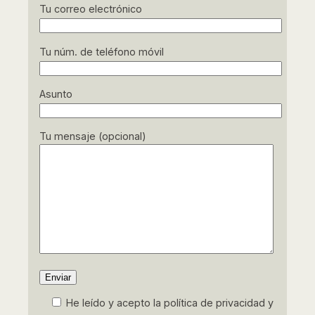
Ofimática (ADGG053PO)
Tu correo electrónico
Office: Word, Excel, Access y
Tu núm. de teléfono móvil
PowerPoint (ADGG052PO)
Asunto
Ciberseguridad (IFCT0023)
Fundamentos de Web 2.0 y
Tu mensaje (opcional)
Redes Sociales (ADGG081PO)
Normativa Jurídica en Materia
Laboral (ADGD193PO)
Selección De Personal En Las
Redes (ADGD244PO)
Elaboración, Análisis E
He leído y acepto la política de privacidad y