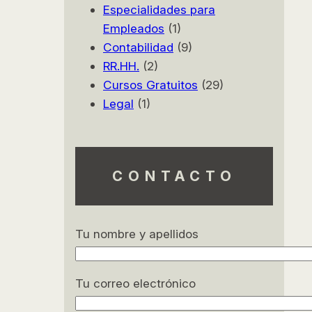
Especialidades para
Excel Avanzado
Empleados
(1)
(ADGG020PO)
Contabilidad
(9)
Fundamentos de Excel
RR.HH.
(2)
Cursos Gratuitos
(29)
(ADGG021PO)
Legal
(1)
Word Nivel Avanzado
(ADGG084PO)
CONTACTO
Ofimática en la Nube –
Google Drive (ADGG055PO)
Ofimática (ADGG053PO)
Tu nombre y apellidos
Office: Word, Excel, Access y
Tu correo electrónico
PowerPoint (ADGG052PO)