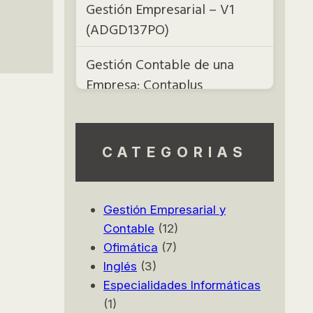
Gestión Empresarial – V1
(ADGD137PO)
Gestión Contable de una
Empresa: Contaplus
(ADGD113PO)
Contabilidad General,
CATEGORIAS
Contaplus y Fiscalidad
(ADGD042PO)
Gestión Empresarial y
Inglés Empresarial
Contable
(12)
(CTRL0003)
Ofimática
(7)
Inglés
(3)
Inglés Conversacional
Especialidades Informáticas
Avanzado (CTRL0022)
(1)