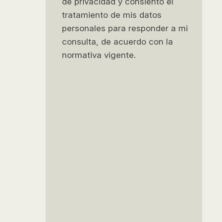
de privacidad y consiento el
Contabilidad Financiera
tratamiento de mis datos
(ADGD039PO)
personales para responder a mi
consulta, de acuerdo con la
Contabilidad de Costes
normativa vigente.
(ADGD038PO)
Gestión Contable General, de
Costes y Gestión Fiscal – V1
(ADGD114PO)
Gestión Administrativa Y
Financiera Del Comercio
Internacional (COMT0210)
Análisis de Cuentas Anuales
en la Empresa (ADGD006PO)